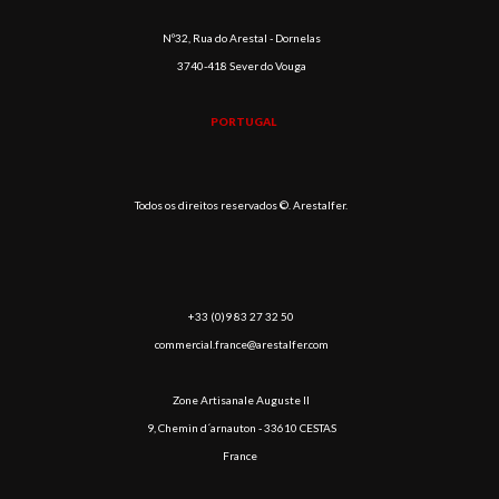
Nº32, Rua do Arestal - Dornelas
3740-418 Sever do Vouga
PORTUGAL
Todos os direitos reservados ©. Arestalfer.
+33 (0)9 83 27 32 50
commercial.france@arestalfer.com
Zone Artisanale Auguste II
9, Chemin d´arnauton - 33610 CESTAS
France