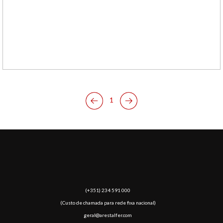
1
(​+351) 234 591 000
(Custo de chamada para rede fixa nacional)
geral@arestalfer.com