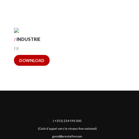
/
INDUSTRIE
FR
DOWNLOAD
( +351) 234 591 000
(Coût d'appel vers le réseau fixe national)
geral@arestalfer.com