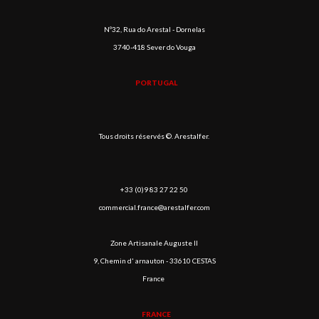
Nº32, Rua do Arestal - Dornelas
3740-418 Sever do Vouga
PORTUGAL
Tous droits réservés ©. Arestalfer.
+33 (0)9 83 27 22 50
commercial.france@arestalfer.com
Zone Artisanale Auguste II
9, Chemin d' arnauton - 33610 CESTAS
France
FRANCE